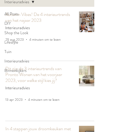
Interieuradvies
All Posts
Autumn Vibes! De 4 interieurtrends
van het najaar 2023
DIY
Interieuradvies
Shop the Look
29 aug 2023
4 minuten om te lezen
Lifestyle
Tuin
Interieuradvies
Dit zijn de 3 interieurtrends van
Binnenkijkers
Pronto Wonen van het voorjaar
2023, voor welke stijl kies jij?
Interieuradvies
13 apr 2023
4 minuten om te lezen
In 4 stappen jouw droomkeuken met