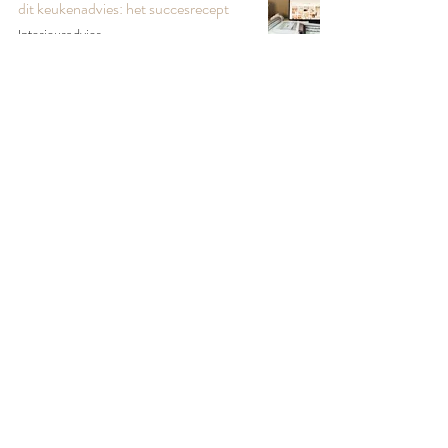
dit keukenadvies: het succesrecept
Interieuradvies
7 feb 2023
5 minuten om te lezen
Neem contact op
© Washplate Studio