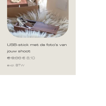
USB-stick met de foto's van
jouw shoot
Normale prijs
Verkoopprijs
€ 9,00
€ 8,10
excl. BTW