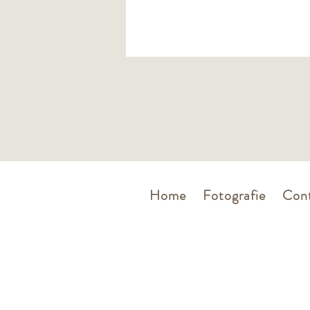
weerspiegelt. Maar zelfs als je in een
huurappartement woont, wil je natuur
een huis dat aanvoelt als 'thuis'. En l
nou net een keuken-metamorfose a
rug hebben, inclusief eigenzinnige ke
een betonlook muur en een e
Home
Fotografie
Cont