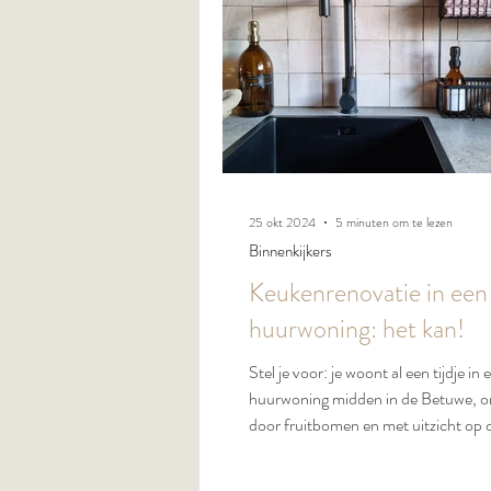
25 okt 2024
5 minuten om te lezen
Binnenkijkers
Keukenrenovatie in een
huurwoning: het kan!
Stel je voor: je woont al een tijdje in 
huurwoning midden in de Betuwe, 
door fruitbomen en met uitzicht op d
Het is een knus plekje, maar daar ho
fijn interieur bij dat echt jouw eigen st