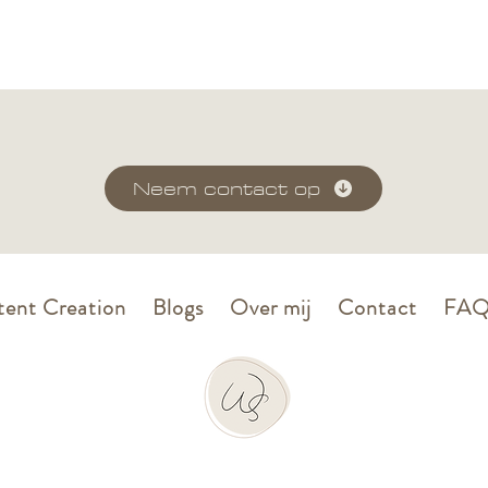
lijk wel
aat Rikje
chter de
uzes zoals
Neem contact op
ent Creation
Blogs
Over mij
Contact
FA