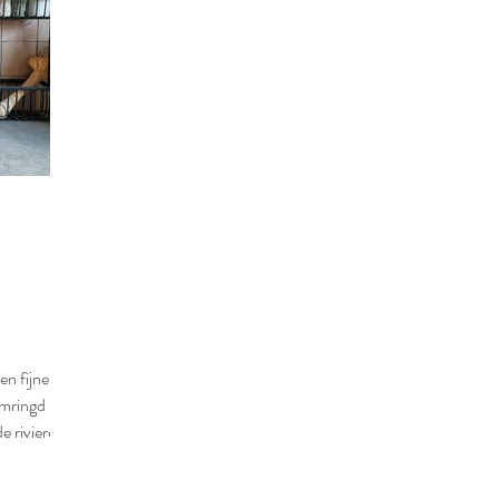
een fijne
omringd
e rivieren.
ort wel een
ijl