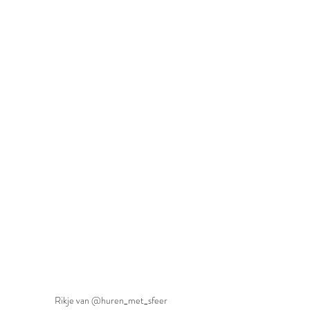
Rikje van @huren_met_sfeer