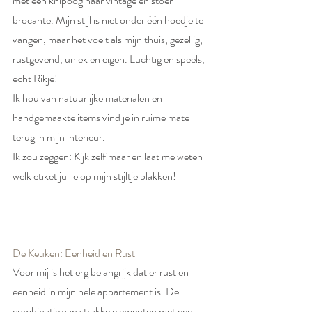
met een knipoog naar vintage en stoer 
brocante. Mijn stijl is niet onder één hoedje te 
vangen, maar het voelt als mijn thuis, gezellig, 
rustgevend, uniek en eigen. Luchtig en speels, 
echt Rikje!
Ik hou van natuurlijke materialen en 
handgemaakte items vind je in ruime mate 
terug in mijn interieur.
Ik zou zeggen: Kijk zelf maar en laat me weten 
welk etiket jullie op mijn stijltje plakken!
De Keuken: Eenheid en Rust
Voor mij is het erg belangrijk dat er rust en 
eenheid in mijn hele appartement is. De 
combinatie van strakke elementen met een 