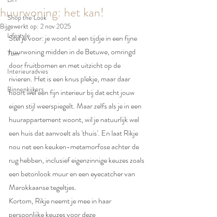
huurwoning: het kan!
Shop the Look
Bijgewerkt op:
2 nov 2025
Lifestyle
Stel je voor: je woont al een tijdje in een fijne 
huurwoning midden in de Betuwe, omringd 
Tuin
door fruitbomen en met uitzicht op de 
Interieuradvies
rivieren. Het is een knus plekje, maar daar 
Binnenkijkers
hoort wel een fijn interieur bij dat echt jouw 
eigen stijl weerspiegelt. Maar zelfs als je in een 
huurappartement woont, wil je natuurlijk wel 
een huis dat aanvoelt als 'thuis'. En laat Rikje 
nou net een keuken-metamorfose achter de 
rug hebben, inclusief eigenzinnige keuzes zoals 
een betonlook muur en een eyecatcher van 
Marokkaanse tegeltjes. 
Kortom, Rikje neemt je mee in haar 
persoonlijke keuzes voor deze 