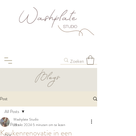
Post
All Posts
Washplate Studio
All Posts
25 okt 2024
5 minuten om te lezen
Keukenrenovatie in een
DIY