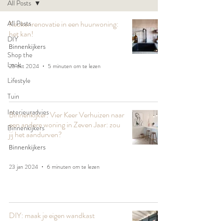
All Posts
All Posts
Keukenrenovatie in een huurwoning:
het kan!
DIY
Binnenkijkers
Shop the
Look
25 okt 2024
5 minuten om te lezen
Lifestyle
Tuin
Interieuradvies
Binnenkijker: Vier Keer Verhuizen naar
een andere woning in Zeven Jaar: zou
Binnenkijkers
jij het aandurven?
Binnenkijkers
23 jan 2024
6 minuten om te lezen
DIY: maak je eigen wandkast