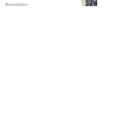
Binnenkijkers
5 apr 2023
5 minuten om te lezen
Neem contact op
© Washplate Studio