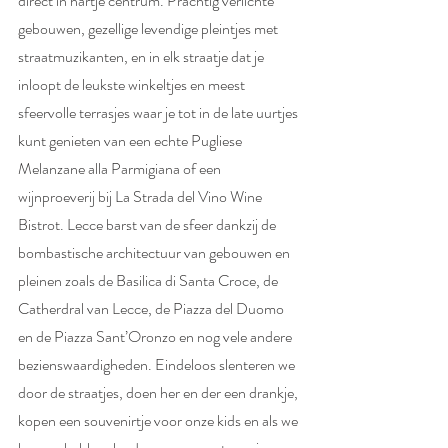
direct in hartje centrum. Prachtig verlichte 
gebouwen, gezellige levendige pleintjes met 
straatmuzikanten, en in elk straatje dat je 
inloopt de leukste winkeltjes en meest 
sfeervolle terrasjes waar je tot in de late uurtjes 
kunt genieten van een echte Pugliese 
Melanzane alla Parmigiana of een 
wijnproeverij bij La Strada del Vino Wine 
Bistrot. Lecce barst van de sfeer dankzij de 
bombastische architectuur van gebouwen en 
pleinen zoals de Basilica di Santa Croce, de 
Catherdral van Lecce, de Piazza del Duomo 
en de Piazza Sant’Oronzo en nog vele andere 
bezienswaardigheden. Eindeloos slenteren we 
door de straatjes, doen her en der een drankje, 
kopen een souvenirtje voor onze kids en als we 