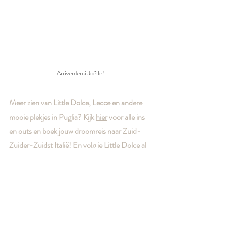
Arriverderci Joëlle!
Meer zien van Little Dolce, Lecce en andere 
mooie plekjes in Puglia? Kijk 
hier
 voor alle ins 
en outs en boek jouw droomreis naar Zuid-
Zuider-Zuidst Italië! En volg je 
Little Dolce
 al 
op Instagram?
Ga jij nu ook naar Lecce ben jij er al eens 
geweest? Leuk als je in een reactie laat weten 