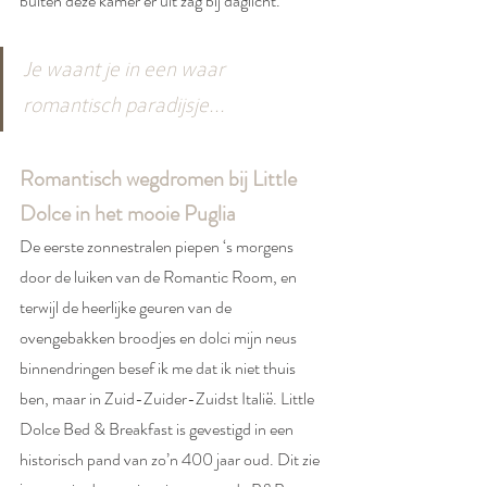
buiten deze kamer er uit zag bij daglicht.
Je waant je in een waar 
romantisch paradijsje...
Romantisch wegdromen bij Little 
Dolce in het mooie Puglia
De eerste zonnestralen piepen ‘s morgens 
door de luiken van de Romantic Room, en 
terwijl de heerlijke geuren van de 
ovengebakken broodjes en dolci mijn neus 
binnendringen besef ik me dat ik niet thuis 
ben, maar in Zuid-Zuider-Zuidst Italië. Little 
Dolce Bed & Breakfast is gevestigd in een 
historisch pand van zo’n 400 jaar oud. Dit zie 