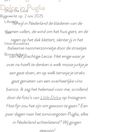
Dolce in Puglia
Shop the Look
Bijgewerkt op:
2 nov 2025
Lifestyle
Terwijl in Nederland de bladeren van de 
bomen vallen, de wind om het huis giert, en de 
Tuin
regen op het dak klettert, slenter jij in het 
Interieuradvies
Italiaanse nazomerzonnetje door de straatjes 
Binnenkijkers
van het prachtige Lecce. Het enige waar je 
over na hoeft te denken is welk mooie jurkje je 
aan gaat doen, en op welk terrasje je straks 
gaat genieten van een overheerlijke vino 
bianco. Ik zag het helemaal voor me, scrollend 
door de foto’s van 
Little Dolce
 op Instagram. 
Hoe fijn zou het zijn om gewoon te gaan? Een 
paar dagen naar het zonovergoten Puglia, alles 
in Nederland achterlatend? Wij gingen 
gewoon!