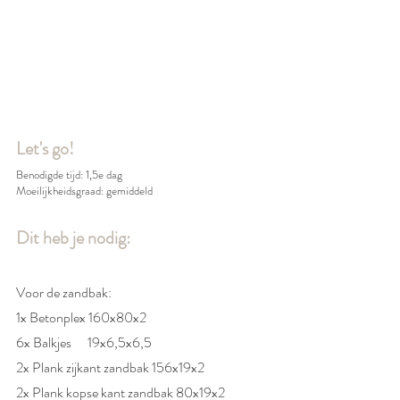
Let's go!
Benodigde tijd: 1,5e dag 
Moeilijkheidsgraad: gemiddeld
Dit heb je nodig: 
Voor de zandbak:
1x Betonplex 160x80x2	
6x Balkjes	19x6,5x6,5	
2x Plank zijkant zandbak 156x19x2	
2x Plank kopse kant zandbak 80x19x2	