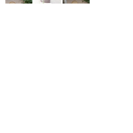
Wil jij ook aan de slag gaan met het maken van 
deze toffe zandbak? Wij zijn super benieuwd 
naar het resultaat! Leuk als je jouw project met 
mij deelt via 
Instagram
 of een mailtje!
Wat vond je van deze blog? Of heb je nog 
vragen over dit project? Laat het weten via 
een reactie. 