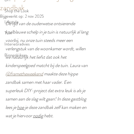
zandbak
Shop the Look
Bijgewerkt op:
2 nov 2025
Lifestyle
De tijd van de ouderwetse ontsierende 
knalblauwe schelp in je tuin is natuurlijk al lang 
Tuin
voorbij, nu onze tuin steeds meer een 
Interieuradvies
verlengstuk van de woonkamer wordt, willen 
Binnenkijkers
we natuurlijk het liefst dat ook het 
kinderspeelgoed matcht bij de tuin. Laura van 
@frametheweekend
 maakte deze hippe 
zandbak samen met haar vader. Een 
superleuk DIY-project dat extra leuk is als je 
samen aan de slag wilt gaan! In deze gastblog 
lees je 
hoe
 je deze zandbak zelf kan maken en 
wat je hiervoor 
nodig
 hebt.