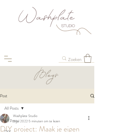
Post
All Posts
Washplate Studio
All Posts
11 jul 2022
5 minuten om te lezen
DIY project: Maak je eigen
DIY